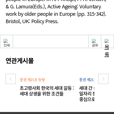
& G. Lamura(Eds.), Active Ageing: Voluntary
work by older people in Europe (pp. 315-342).
Bristol, UK: Policy Press.
연관게시물
통권 제21호
동향
통권 제21호
이슈
초고령사회 한국의 세대 갈등 :
세대 간 상생을 위
로운
세대 상생을 위한 조건들
일자리 정책 동향 :
중심으로