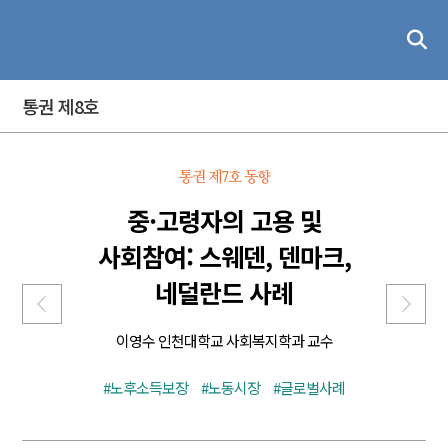
통권 제8호
통권 제7호
동향
중·고령자의 고용 및
사회참여: 스웨덴, 덴마크,
네덜란드 사례
이영수 인천대학교 사회복지학과 교수
#노후소득보장
#노동시장
#글로벌사례