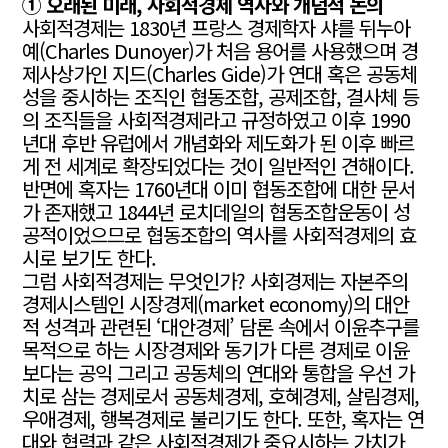
① 오래된 미래, 사회적경제 역사와 개념적 논의
사회적경제는 1830년 프랑스 경제학자 샤를 뒤누아
예(Charles Dunoyer)가 처음 용어를 사용했으며 경
제사상가인 지드(Charles Gide)가 연대 혹은 공동체
성을 중시하는 조직인 협동조합, 공제조합, 결사체 등
의 조직들을 사회적경제라고 규정하였고 이후 1990
년대 후반 유럽에서 개념화와 제도화가 된 이후 빠르
게 전 세계로 확장되었다는 것이 일반적인 견해이다.
반면에 혹자는 1760년대 이미 협동조합에 대한 문서
가 존재했고 1844년 로치데일의 협동조합운동이 성
공적이었으므로 협동조합의 역사를 사회적경제의 효
시로 보기도 한다.
그럼 사회적경제는 무엇인가? 사회경제는 자본주의
경제시스템인 시장경제(market economy)의 대안
적 성격과 관련된 ‘대안경제’ 담론 속에서 이윤추구를
목적으로 하는 시장경제와 동기가 다른 경제로 이윤
보다는 공익 그리고 공동체의 연대와 통합을 우선 가
치로 삼는 경제로서 공동체경제, 호혜경제, 살림경제,
우애경제, 행복경제로 불리기도 한다. 또한, 혹자는 연
대와 협력과 같은 사회적경제가 중요시하는 가치가